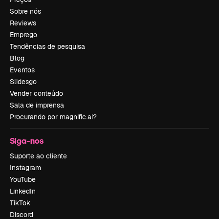
Sobre nós
Reviews
Emprego
Tendências de pesquisa
Blog
Eventos
Slidesgo
Vender conteúdo
Sala de imprensa
Procurando por magnific.ai?
Siga-nos
Suporte ao cliente
Instagram
YouTube
LinkedIn
TikTok
Discord