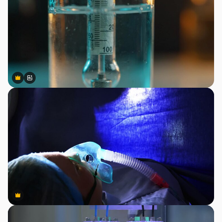
Premium
Premium
Gerado por IA
Premium
Premium