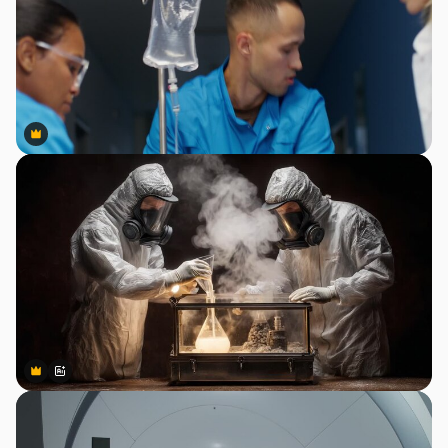
Premium
Premium
Premium
Premium
Gerado por IA