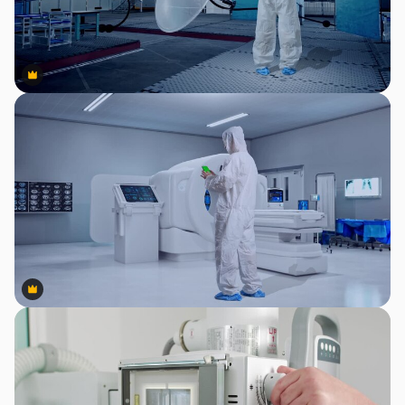
Premium
Premium
Premium
Premium