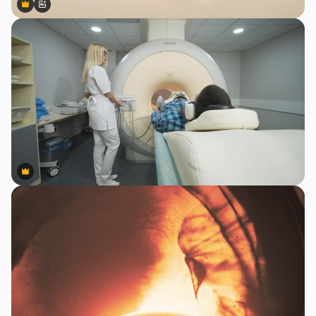
Premium
Premium
Gerado por IA
Premium
Premium