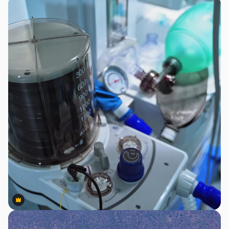
Premium
Premium