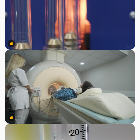
Premium
Premium
Premium
Premium