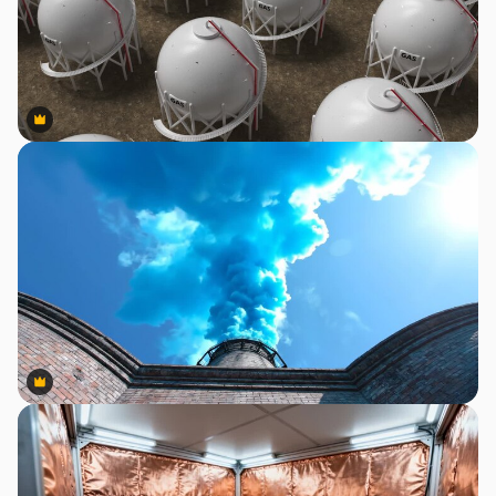
Premium
Premium
Premium
Premium