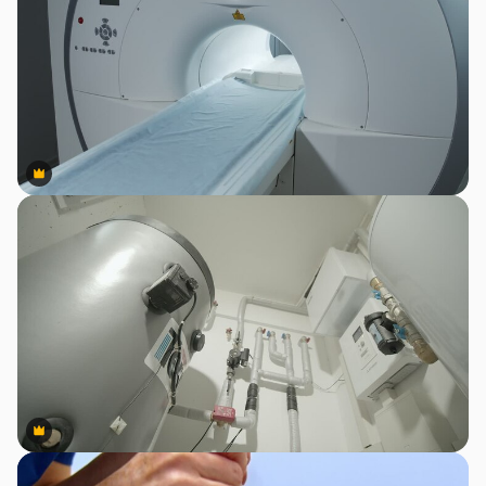
Premium
Premium
Premium
Premium