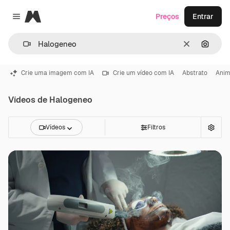
Magnific
Preços
Entrar
Close menu
Limpar
Pesqui
Crie uma imagem com IA
Crie um vídeo com IA
Abstrato
Ani
Vídeos de Halogeneo
Vídeos
Filtros