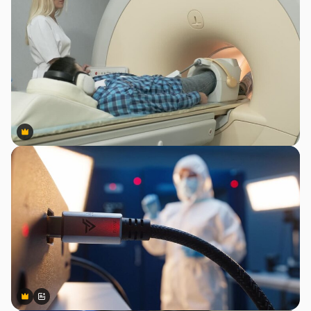
Premium
Premium
Premium
Premium
Gerado por IA