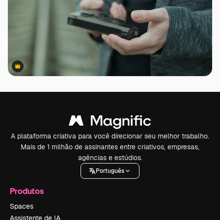
Premium
Premium
A plataforma criativa para você direcionar seu melhor trabalho.
Mais de 1 milhão de assinantes entre criativos, empresas,
agências e estúdios.
Português
Produtos
Spaces
Assistente de IA