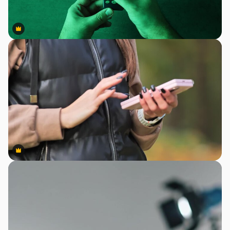
Premium
Premium
Premium
Premium