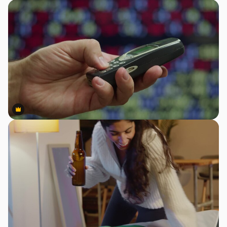
Premium
Premium