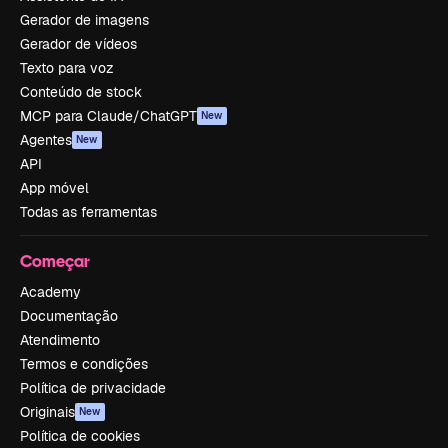
Gerador de imagens
Gerador de vídeos
Texto para voz
Conteúdo de stock
MCP para Claude/ChatGPT
New
Agentes
New
API
App móvel
Todas as ferramentas
Começar
Academy
Documentação
Atendimento
Termos e condições
Política de privacidade
Originais
New
Política de cookies