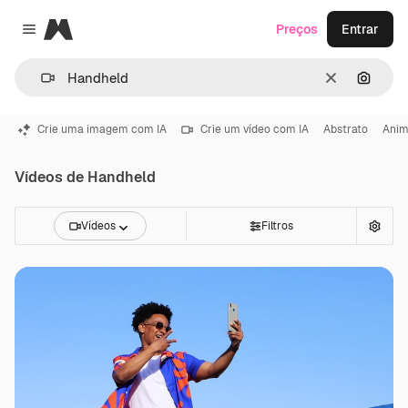
Magnific
Preços
Entrar
Close menu
Limpar
Pesqui
Crie uma imagem com IA
Crie um vídeo com IA
Abstrato
Ani
Vídeos de Handheld
Vídeos
Filtros