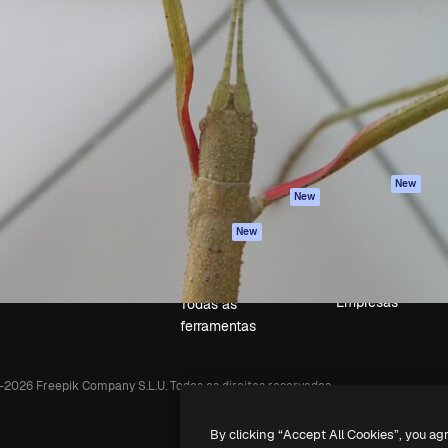
iativa para você direcionar
Spaces
Academy
alho. Mais de 1 milhão de
Assistente de IA
Documentação
e criativos, empresas,
Gerador de
Atendimento
dios.
imagens
Termos e
Gerador de vídeos
condições
Texto para voz
Política de
privacidade
Conteúdo de stock
Originais
MCP para
New
New
Claude/ChatGPT
Política de cooki
Agentes
Central de
New
confiabilidade
API
Afiliados
App móvel
Empresas
Todas as
ferramentas
-
2026
Freepik Company S.L.U.
Todos os direitos reservados
.
By clicking “Accept All Cookies”, you ag