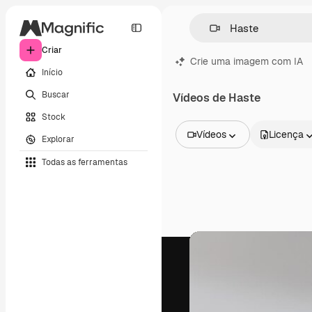
Criar
Crie uma imagem com IA
Início
Buscar
Vídeos de Haste
Stock
Vídeos
Licença
Explorar
Todas as imagens
Todas as ferramentas
Vetores
Ilustrações
Fotos
PSD
Modelos
Mockups
Vídeos
Clipes de vídeo
Animações
Modelos de vídeos
Ícones
Modelos 3D
Fontes