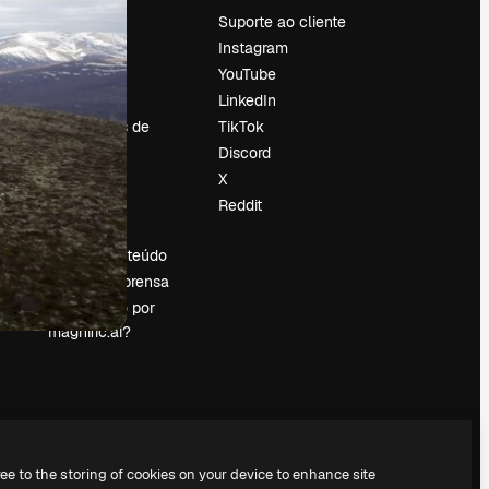
Preços
Suporte ao cliente
Sobre nós
Instagram
Reviews
YouTube
Emprego
LinkedIn
Tendências de
TikTok
pesquisa
Discord
Blog
X
Eventos
Reddit
es
Slidesgo
Vender conteúdo
Sala de imprensa
Procurando por
magnific.ai?
ree to the storing of cookies on your device to enhance site