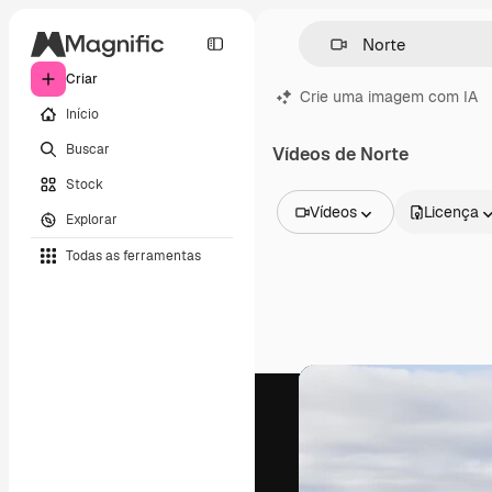
Criar
Crie uma imagem com IA
Início
Buscar
Vídeos de Norte
Stock
Vídeos
Licença
Explorar
Todas as imagens
Todas as ferramentas
Vetores
Ilustrações
Fotos
PSD
Modelos
Mockups
Vídeos
Clipes de vídeo
Animações
Modelos de vídeos
Ícones
Modelos 3D
Fontes