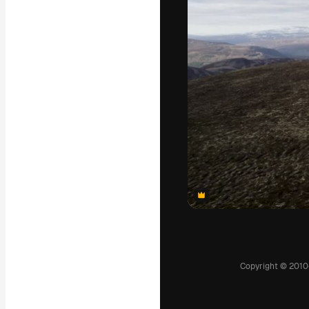
A plataforma cr
seu melhor trab
assinantes entr
agências e estú
Português
Premium
Premium
Premium
Premium
Premium
Premium
Premium
Premium
Premium
Premium
Premium
Premium
Premium
Premium
Premium
Premium
Premium
Premium
Premium
Premium
Premium
Premium
Premium
Premium
Premium
Premium
Premium
Premium
Premium
Premium
Premium
Premium
Premium
Premium
Premium
Premium
Premium
Premium
Premium
Premium
Premium
Premium
Premium
Premium
Premium
Premium
Premium
Premium
Premium
Premium
Premium
Premium
Premium
Premium
Premium
Premium
Premium
Premium
Premium
Premium
Premium
Premium
Premium
Premium
Premium
Premium
Premium
Premium
Premium
Premium
Premium
Premium
Premium
Premium
Premium
Premium
Premium
Premium
Premium
Premium
Premium
Premium
Premium
Premium
Premium
Premium
Premium
Premium
Premium
Premium
Premium
Premium
Premium
Premium
Premium
Premium
Premium
Premium
Premium
Premium
Copyright © 2010