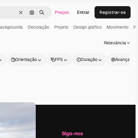
Preços
Entrar
Registrar-se
Limpar
Pesquisar por imagem
Buscar
ackgrounds
Decoração
Projeto
Design gráfico
Movimento
Pa
Relevância
Orientação
FPS
Duração
Avançado
Empresa
Siga-nos