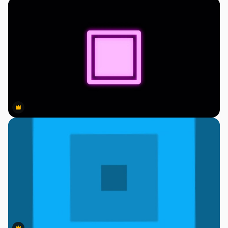
Premium
Premium