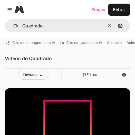
Magnific
Preços
Entrar
Close menu
Limpar
Pesqui
Crie uma imagem com IA
Crie um vídeo com IA
Abstrato
Ani
Vídeos de Quadrado
Vídeos
Filtros