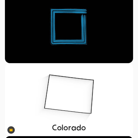
Premium
Premium