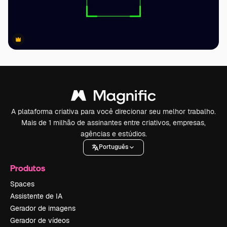
Premium
Premium
A plataforma criativa para você direcionar seu melhor trabalho.
Mais de 1 milhão de assinantes entre criativos, empresas,
agências e estúdios.
Português
Produtos
Spaces
Assistente de IA
Gerador de imagens
Gerador de vídeos