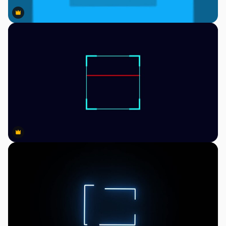
Premium
Premium
Premium
Premium