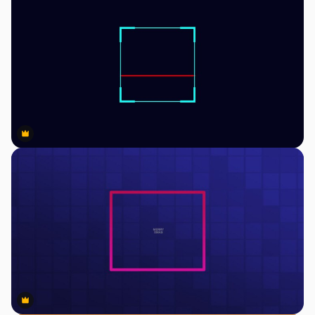
Premium
Premium
Premium
Premium