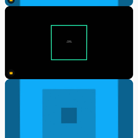
Premium
Premium
Premium
Premium