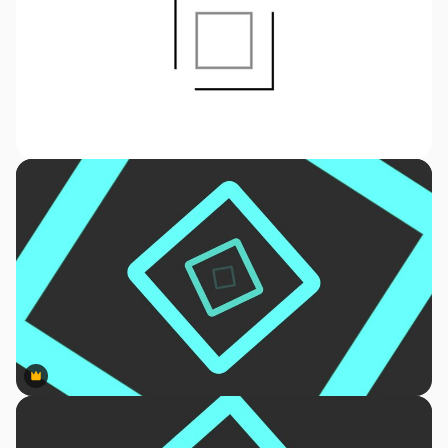
Premium
Premium