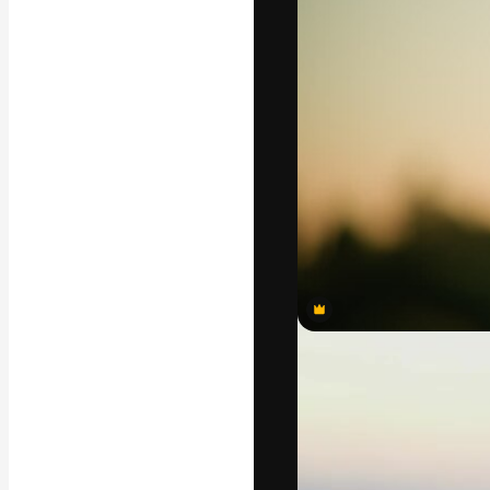
A plataforma cr
seu melhor trab
assinantes entr
agências e estú
Português
Premium
Premium
Premium
Premium
Premium
Premium
Premium
Premium
Premium
Premium
Premium
Premium
Premium
Premium
Premium
Premium
Premium
Premium
Premium
Premium
Premium
Premium
Premium
Premium
Premium
Premium
Premium
Premium
Premium
Premium
Premium
Premium
Premium
Premium
Premium
Premium
Premium
Premium
Premium
Premium
Premium
Premium
Premium
Premium
Premium
Premium
Premium
Premium
Premium
Premium
Premium
Premium
Premium
Premium
Premium
Premium
Premium
Premium
Premium
Premium
Premium
Premium
Premium
Premium
Premium
Premium
Premium
Premium
Gerado por IA
Gerado por IA
Gerado por IA
Gerado por IA
Gerado por IA
Gerado por IA
Copyright © 2010