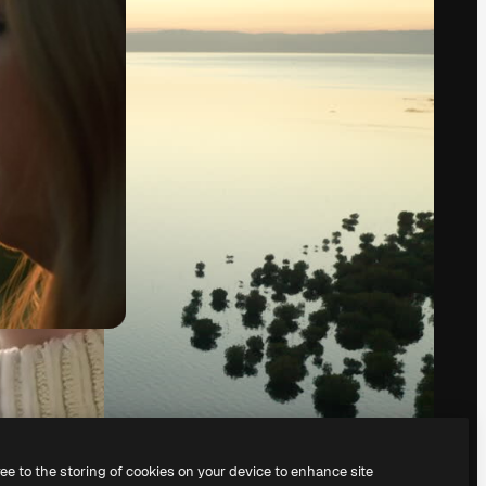
Preços
Suporte ao cliente
Sobre nós
Instagram
Reviews
YouTube
Emprego
LinkedIn
Tendências de
TikTok
pesquisa
Discord
Blog
X
Eventos
Reddit
es
Slidesgo
Vender conteúdo
Sala de imprensa
Procurando por
magnific.ai?
ree to the storing of cookies on your device to enhance site