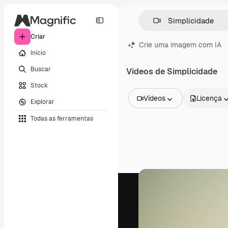
Criar
Crie uma imagem com IA
Início
Buscar
Vídeos de Simplicidade
Stock
Vídeos
Licença
Explorar
Todas as imagens
Todas as ferramentas
Vetores
Ilustrações
Fotos
PSD
Modelos
Mockups
Vídeos
Clipes de vídeo
Animações
Modelos de vídeos
Ícones
Modelos 3D
Fontes