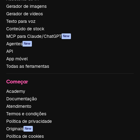
Gerador de imagens
Gerador de vídeos
Texto para voz
Conteúdo de stock
MCP para Claude/ChatGPT
New
Agentes
New
API
App móvel
Todas as ferramentas
Começar
Academy
Documentação
Atendimento
Termos e condições
Política de privacidade
Originais
New
Política de cookies