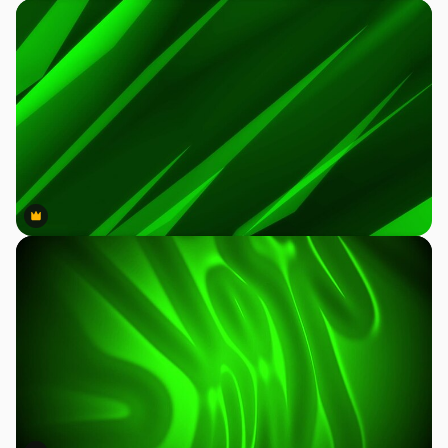
Premium
Premium