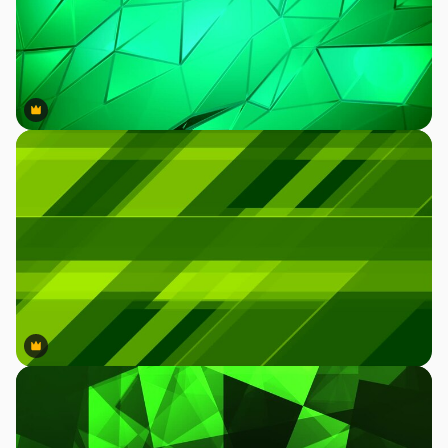
Premium
Premium
Premium
Premium