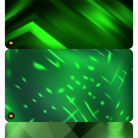
Premium
Premium
Premium
Premium