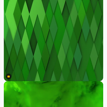
Premium
Premium