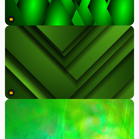
Premium
Premium
Premium
Premium