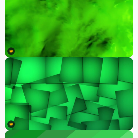
Premium
Premium
Premium
Premium