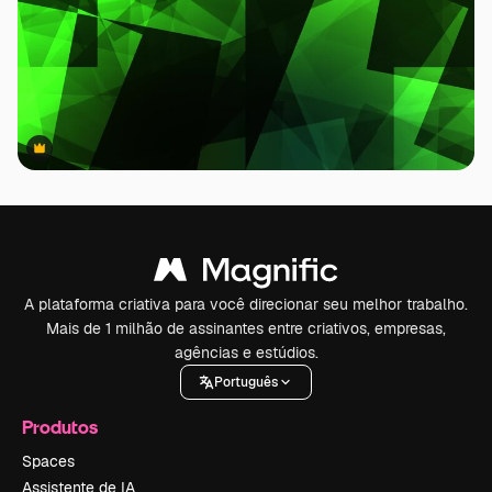
Premium
Premium
A plataforma criativa para você direcionar seu melhor trabalho.
Mais de 1 milhão de assinantes entre criativos, empresas,
agências e estúdios.
Português
Produtos
Spaces
Assistente de IA