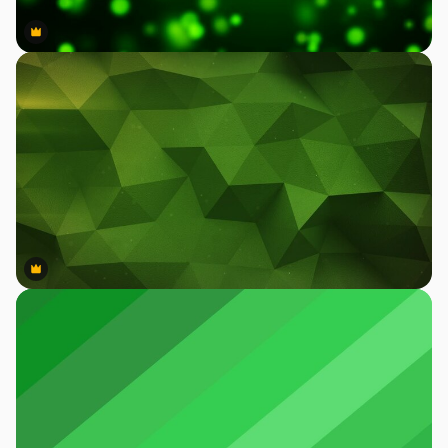
Premium
Premium
Premium
Premium