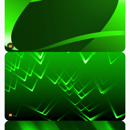
Premium
Premium
Premium
Premium