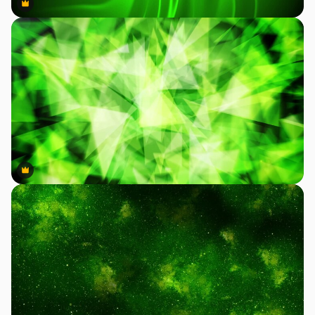
Premium
Premium
Premium
Premium