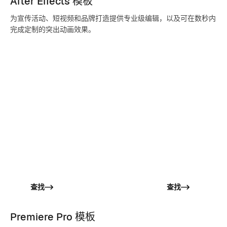
After Effects 模板
为宣传活动、短视频和品牌打造提供专业级编辑，以及可在数秒内
完成定制的突出动画效果。
转场
介绍
剪切、滑动、淡入并添加流畅
以引人注目的方式
的过渡效果，让你的内容更富
一秒就抓住眼球。
节奏感和精致感。
查找
查找
Premiere Pro 模板