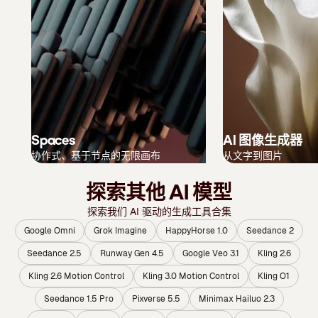
Spaces
AI 图像生成器
协作式、基于节点的无限画布
从文字到图片
探索其他 AI 模型
探索我们 AI 驱动的生成工具合集
Google Omni
Grok Imagine
HappyHorse 1.0
Seedance 2
Seedance 2.5
Runway Gen 4.5
Google Veo 3.1
Kling 2.6
Kling 2.6 Motion Control
Kling 3.0 Motion Control
Kling O1
Seedance 1.5 Pro
Pixverse 5.5
Minimax Hailuo 2.3