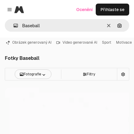
Magnific
Ocenění
Přihlaste se
Close menu
Zrušit
Hledat
Obrázek generovaný AI
Video generované AI
Sport
Motivace
Fotky Baseball
Fotografie
Filtry