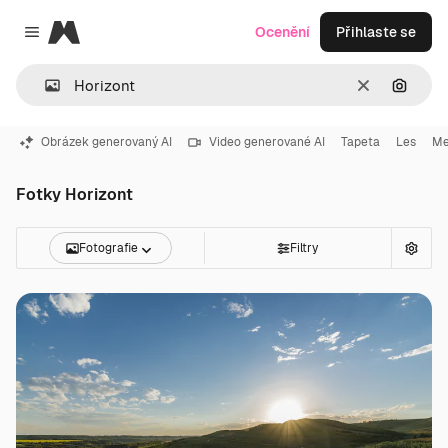
Magnific
Ocenění
Přihlaste se
Close menu
Zrušit
Hledat
Obrázek generovaný AI
Video generované AI
Tapeta
Les
Me
Fotky Horizont
Fotografie
Filtry