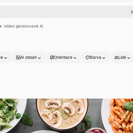
Video generované AI
ce
AI obsah
Orientace
Barva
Lidé
Produkty
Začněte