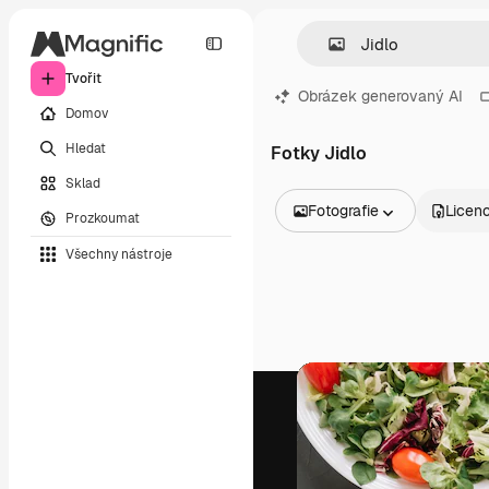
Tvořit
Obrázek generovaný AI
Domov
Hledat
Fotky Jidlo
Sklad
Fotografie
Licen
Prozkoumat
Všechny obrázky
Všechny nástroje
Vektory
Ilustrace
Fotografie
PSD
Šablony
Makety
Videa
Záběry
Pohybová grafika
Video šablony
Ikony
3D modely
Písma