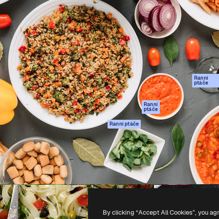
rma pro tvorbu vaší nejlepší
Spaces
Academy
1 milion předplatitelů napříč
AI asistent
Dokumentace
ky, agenturami a studii.
AI generátor
Podpora
obrázků
Podmínky použití
AI generátor videa
Zásady ochrany
AI hlasový
osobních údajů
generátor
Ranní
Originály
ptáče
Stock obsah
Zásady používán
MCP pro
souborů cookie
Ranní
ptáče
Claude/ChatGPT
Centrum důvěry
Agenti
Ranní ptáče
Partneři
API
Firmy
Mobilní aplikace
Všechny nástroje
Magnific
-
2026
Freepik Company S.L.U.
Všechna práva vyhrazena
.
By clicking “Accept All Cookies”, you ag