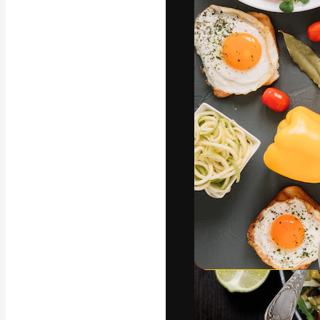
Kreativní platfo
práce. Více než 
kreativci, podni
Čeština
Copyright © 2010