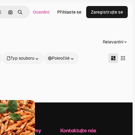
Ocenění
Přihlaste se
Zaregistrujte se
Zrušit
Hledat podle obrázku
Hledat
Relevantní
Typ souboru
Pokročilé
Zdroje firmy
Kontaktujte nás