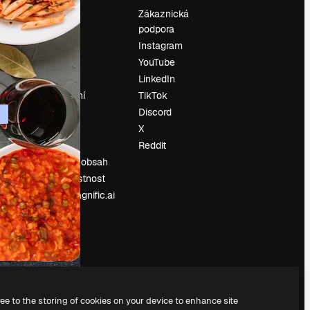
Ocenění
Zákaznická
podpora
O nás
Instagram
Recenze
YouTube
Kariéra
LinkedIn
Trendy
vyhledávání
TikTok
Blog
Discord
Události
X
í
Slidesgo
Reddit
Prodávejte obsah
Tisková místnost
Hledáte magnific.ai
ree to the storing of cookies on your device to enhance site