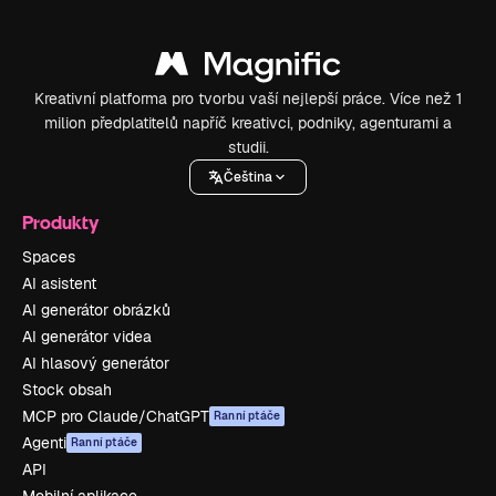
Kreativní platforma pro tvorbu vaší nejlepší práce. Více než 1
milion předplatitelů napříč kreativci, podniky, agenturami a
studii.
Čeština
Produkty
Spaces
AI asistent
AI generátor obrázků
AI generátor videa
AI hlasový generátor
Stock obsah
MCP pro Claude/ChatGPT
Ranní ptáče
Agenti
Ranní ptáče
API