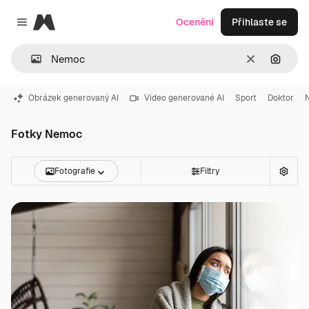
Magnific
Ocenění
Přihlaste se
Close menu
Zrušit
Hledat
Obrázek generovaný AI
Video generované AI
Sport
Doktor
Fotky Nemoc
Fotografie
Filtry