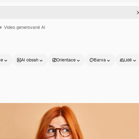
Video generované AI
ce
AI obsah
Orientace
Barva
Lidé
Produkty
Začněte