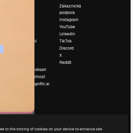
Ocenění
Zákaznická
podpora
O nás
Instagram
Recenze
YouTube
Kariéra
LinkedIn
Trendy
vyhledávání
TikTok
Blog
Discord
Události
X
í
Slidesgo
Reddit
Prodávejte obsah
Tisková místnost
Hledáte magnific.ai
ree to the storing of cookies on your device to enhance site