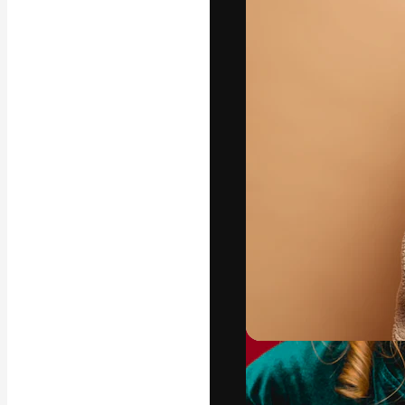
Kreativní platfo
práce. Více než 
kreativci, podni
Čeština
Copyright © 2010