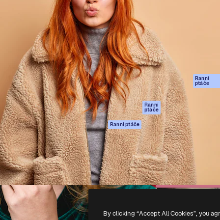
rma pro tvorbu vaší nejlepší
Spaces
Academy
1 milion předplatitelů napříč
AI asistent
Dokumentace
ky, agenturami a studii.
AI generátor
Podpora
obrázků
Podmínky použití
AI generátor videa
Zásady ochrany
AI hlasový
osobních údajů
generátor
Ranní
Originály
ptáče
Stock obsah
Zásady používán
MCP pro
souborů cookie
Ranní
ptáče
Claude/ChatGPT
Centrum důvěry
Agenti
Ranní ptáče
Partneři
API
Firmy
Mobilní aplikace
Všechny nástroje
Magnific
-
2026
Freepik Company S.L.U.
Všechna práva vyhrazena
.
By clicking “Accept All Cookies”, you ag