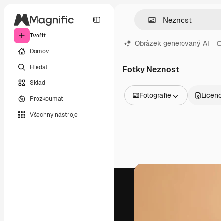
Tvořit
Obrázek generovaný AI
Domov
Hledat
Fotky Neznost
Sklad
Fotografie
Licen
Prozkoumat
Všechny obrázky
Všechny nástroje
Vektory
Ilustrace
Fotografie
PSD
Šablony
Makety
Videa
Záběry
Pohybová grafika
Video šablony
Ikony
3D modely
Písma