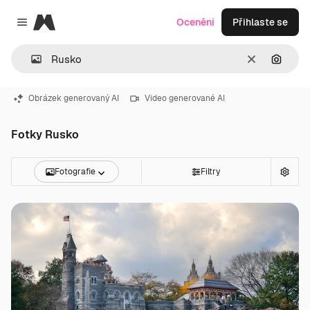
Magnific
Ocenění
Přihlaste se
Close menu
Zrušit
Hledat
Obrázek generovaný AI
Video generované AI
Fotky Rusko
Fotografie
Filtry