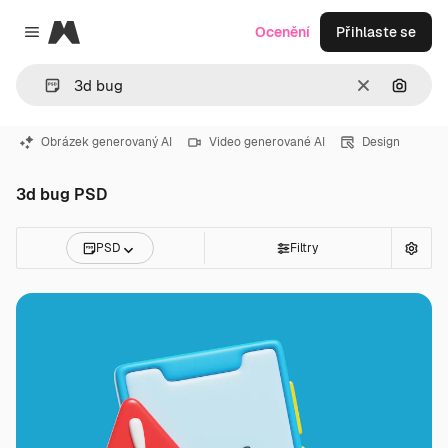
Magnific
Ocenění
Přihlaste se
Close menu
Zrušit
Hledat
Obrázek generovaný AI
Video generované AI
Design
3d bug PSD
PSD
Filtry