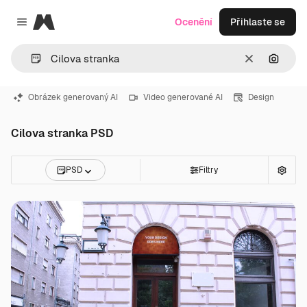
Magnific
Ocenění
Přihlaste se
Close menu
Zrušit
Hledat
Obrázek generovaný AI
Video generované AI
Design
Cilova stranka PSD
PSD
Filtry