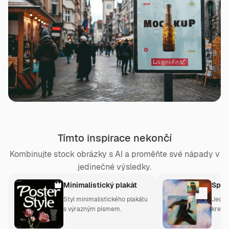
Tímto inspirace nekončí
Kombinujte stock obrázky s AI a proměňte své nápady v
jedinečné výsledky.
Minimalistický plakát
Spac
Styl minimalistického plakátu
Jedno
s výrazným písmem.
kreat