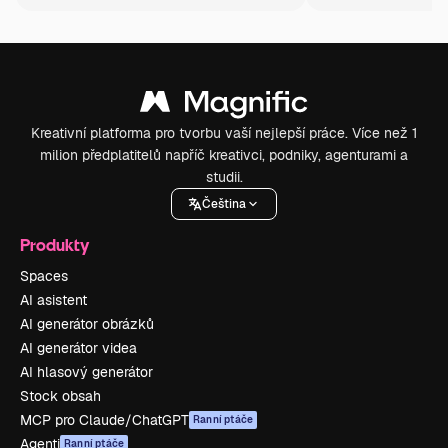
Kreativní platforma pro tvorbu vaší nejlepší práce. Více než 1
milion předplatitelů napříč kreativci, podniky, agenturami a
studii.
Čeština
Produkty
Spaces
AI asistent
AI generátor obrázků
AI generátor videa
AI hlasový generátor
Stock obsah
MCP pro Claude/ChatGPT
Ranní ptáče
Agenti
Ranní ptáče