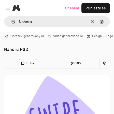
Magnific
Ocenění
Přihlaste se
Close menu
Zrušit
Hledat
Obrázek generovaný AI
Video generované AI
Design
Logo
Nahoru PSD
PSD
Filtry