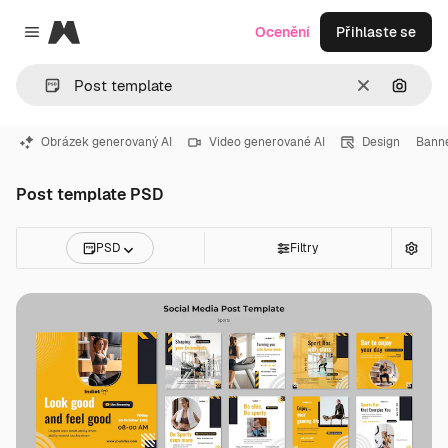
Magnific
Ocenění
Přihlaste se
Close menu
Zrušit
Hledat
Obrázek generovaný AI
Video generované AI
Design
Banne
Post template PSD
PSD
Filtry