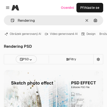
Magnific
Ocenění
Přihlaste se
Close menu
Zrušit
Hledat
Obrázek generovaný AI
Video generované AI
Design
Brož
Rendering PSD
PSD
Filtry