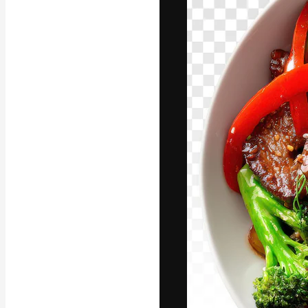
Kreativní platfo
práce. Více než 
kreativci, podni
Čeština
Copyright © 2010