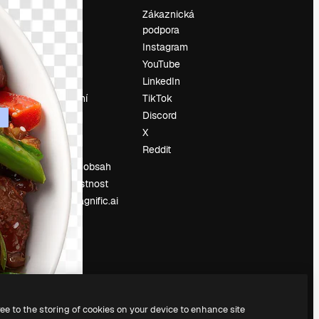
Ocenění
Zákaznická
podpora
O nás
Instagram
Recenze
YouTube
Kariéra
LinkedIn
Trendy
vyhledávání
TikTok
Blog
Discord
Události
X
í
Slidesgo
Reddit
Prodávejte obsah
Tisková místnost
Hledáte magnific.ai
ree to the storing of cookies on your device to enhance site