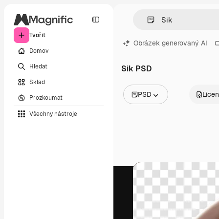
Tvořit
Obrázek generovaný AI
Domov
Hledat
Sik PSD
Sklad
PSD
Lice
Prozkoumat
Všechny obrázky
Všechny nástroje
Vektory
Ilustrace
Fotografie
PSD
Šablony
Makety
Videa
Záběry
Pohybová grafika
Video šablony
Ikony
3D modely
Písma