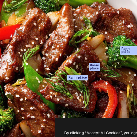
rma pro tvorbu vaší nejlepší
Spaces
Academy
1 milion předplatitelů napříč
AI asistent
Dokumentace
ky, agenturami a studii.
AI generátor
Podpora
obrázků
Podmínky použití
AI generátor videa
Zásady ochrany
AI hlasový
osobních údajů
generátor
Ranní
Originály
ptáče
Stock obsah
Zásady používán
MCP pro
souborů cookie
Ranní
ptáče
Claude/ChatGPT
Centrum důvěry
Agenti
Ranní ptáče
Partneři
API
Firmy
Mobilní aplikace
Všechny nástroje
Magnific
-
2026
Freepik Company S.L.U.
Všechna práva vyhrazena
.
By clicking “Accept All Cookies”, you ag