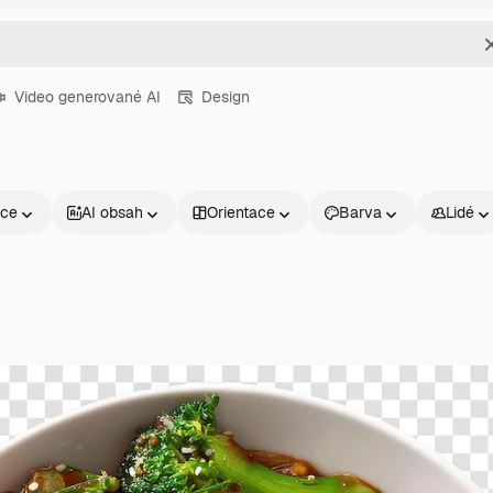
Video generované AI
Design
nce
AI obsah
Orientace
Barva
Lidé
Produkty
Začněte