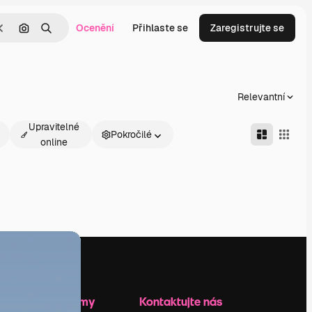
Ocenění
Přihlaste se
Zaregistrujte se
Zrušit
Hledat podle obrázku
Hledat
Relevantní
Upravitelné
Pokročilé
online
Zdroje firmy
Kontaktujte nás