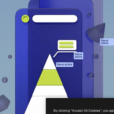
rma pro tvorbu vaší nejlepší
Spaces
Academy
1 milion předplatitelů napříč
AI asistent
Dokumentace
ky, agenturami a studii.
AI generátor
Podpora
obrázků
Podmínky použití
AI generátor videa
Zásady ochrany
AI hlasový
osobních údajů
generátor
Ranní
Originály
ptáče
Stock obsah
Zásady používán
MCP pro
souborů cookie
Ranní
ptáče
Claude/ChatGPT
Centrum důvěry
Agenti
Ranní ptáče
Partneři
API
Firmy
Mobilní aplikace
Všechny nástroje
Magnific
-
2026
Freepik Company S.L.U.
Všechna práva vyhrazena
.
By clicking “Accept All Cookies”, you ag