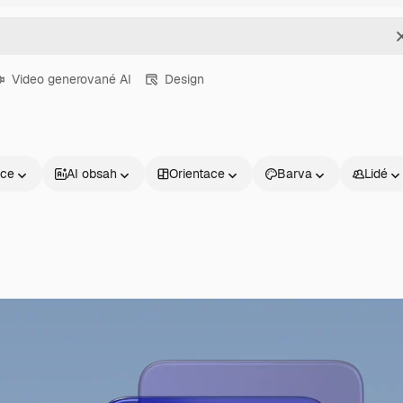
Video generované AI
Design
nce
AI obsah
Orientace
Barva
Lidé
Produkty
Začněte