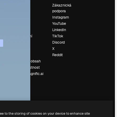
Ocenění
Zákaznická
podpora
O nás
Instagram
Recenze
YouTube
Kariéra
LinkedIn
Trendy
vyhledávání
TikTok
Blog
Discord
Události
X
í
Slidesgo
Reddit
Prodávejte obsah
Tisková místnost
Hledáte magnific.ai
ree to the storing of cookies on your device to enhance site