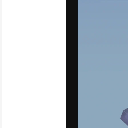
Kreativní platfo
práce. Více než 
kreativci, podni
Čeština
Copyright © 2010