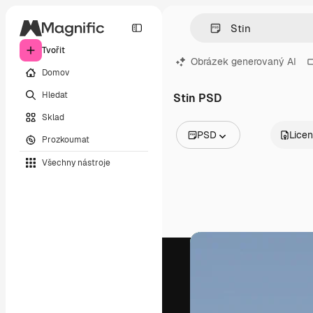
Tvořit
Obrázek generovaný AI
Domov
Hledat
Stin PSD
Sklad
PSD
Lice
Prozkoumat
Všechny obrázky
Všechny nástroje
Vektory
Ilustrace
Fotografie
PSD
Šablony
Makety
Videa
Záběry
Pohybová grafika
Video šablony
Ikony
3D modely
Písma