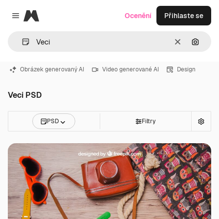
Magnific
Ocenění
Přihlaste se
Close menu
Zrušit
Hledat
Obrázek generovaný AI
Video generované AI
Design
Veci PSD
PSD
Filtry