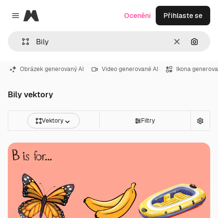
Magnific
Ocenění
Přihlaste se
Close menu
Zrušit
Hledat
Obrázek generovaný AI
Video generované AI
Ikona generova
Bily vektory
Vektory
Filtry