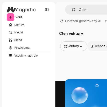
Tvořit
Obrázek generovaný AI
Domov
Hledat
Clen vektory
Sklad
Vektory
Licence
Prozkoumat
Všechny obrázky
Všechny nástroje
Vektory
Ilustrace
Fotografie
PSD
Šablony
Makety
Videa
Záběry
Pohybová grafika
Video šablony
Ikony
3D modely
Písma