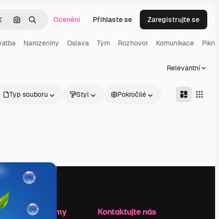
Ocenění
Přihlaste se
Zaregistrujte se
Zrušit
Hledat podle obrázku
Hledat
vatba
Narozeniny
Oslava
Tým
Rozhovor
Komunikace
Pikni
Relevantní
Typ souboru
Styl
Pokročilé
Zdroje firmy
Kontaktujte nás