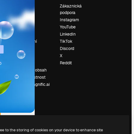
Ocenění
Zákaznická
podpora
O nás
Instagram
Recenze
YouTube
Kariéra
LinkedIn
Trendy
vyhledávání
TikTok
Blog
Discord
Události
X
í
Slidesgo
Reddit
Prodávejte obsah
Tisková místnost
Hledáte magnific.ai
ree to the storing of cookies on your device to enhance site