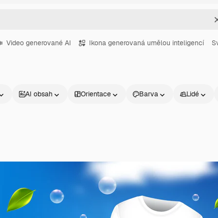
Video generované AI
Ikona generovaná umělou inteligencí
S
AI obsah
Orientace
Barva
Lidé
Produkty
Začněte