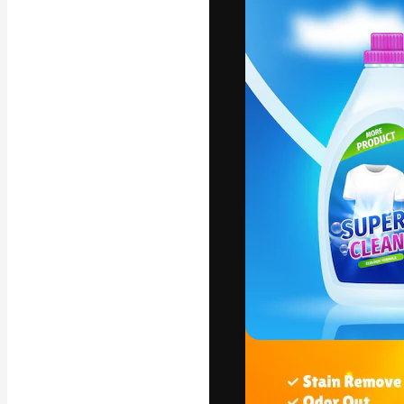
Kreativní platfo
práce. Více než 
kreativci, podni
Čeština
Copyright © 2010