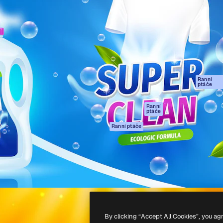
rma pro tvorbu vaší nejlepší
Spaces
Academy
1 milion předplatitelů napříč
AI asistent
Dokumentace
ky, agenturami a studii.
AI generátor
Podpora
obrázků
Podmínky použití
AI generátor videa
Zásady ochrany
AI hlasový
osobních údajů
generátor
Ranní
Originály
ptáče
Stock obsah
Zásady používán
MCP pro
souborů cookie
Ranní
ptáče
Claude/ChatGPT
Centrum důvěry
Agenti
Ranní ptáče
Partneři
API
Firmy
Mobilní aplikace
Všechny nástroje
Magnific
-
2026
Freepik Company S.L.U.
Všechna práva vyhrazena
.
By clicking “Accept All Cookies”, you ag