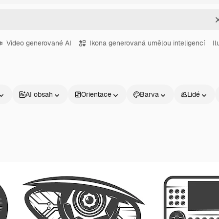
Video generované AI
Ikona generovaná umělou inteligencí
Il
AI obsah
Orientace
Barva
Lidé
Produkty
Začněte