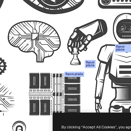
rma pro tvorbu vaší nejlepší
Spaces
Academy
1 milion předplatitelů napříč
AI asistent
Dokumentace
ky, agenturami a studii.
AI generátor
Podpora
obrázků
Podmínky použití
AI generátor videa
Zásady ochrany
AI hlasový
osobních údajů
generátor
Ranní
Originály
ptáče
Stock obsah
Zásady používán
MCP pro
souborů cookie
Ranní
ptáče
Claude/ChatGPT
Centrum důvěry
Agenti
Ranní ptáče
Partneři
API
Firmy
Mobilní aplikace
Všechny nástroje
Magnific
-
2026
Freepik Company S.L.U.
Všechna práva vyhrazena
.
By clicking “Accept All Cookies”, you ag