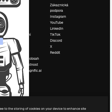
Ocenění
Zákaznická
podpora
O nás
Instagram
Recenze
YouTube
Kariéra
LinkedIn
Trendy
vyhledávání
TikTok
Blog
Discord
Události
X
í
Slidesgo
Reddit
Prodávejte obsah
Tisková místnost
Hledáte magnific.ai
ree to the storing of cookies on your device to enhance site