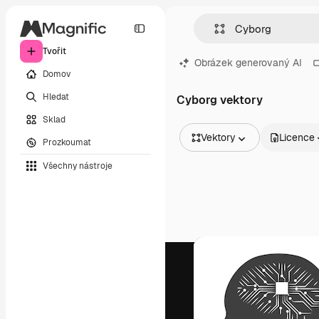
Tvořit
Obrázek generovaný AI
Domov
Hledat
Cyborg vektory
Sklad
Vektory
Licence
Prozkoumat
Všechny obrázky
Všechny nástroje
Vektory
Ilustrace
Fotografie
PSD
Šablony
Makety
Videa
Záběry
Pohybová grafika
Video šablony
Ikony
3D modely
Písma