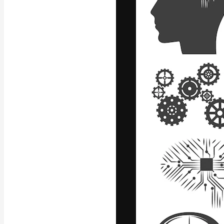
Kreativní platfo
práce. Více než 
kreativci, podni
Čeština
Copyright © 2010