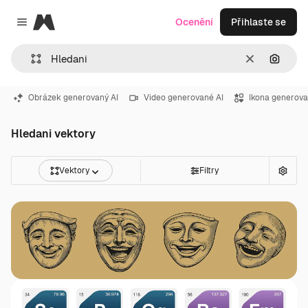
Magnific
Ocenění
Přihlaste se
Close menu
Zrušit
Hledat
Obrázek generovaný AI
Video generované AI
Ikona generova
Hledani vektory
Vektory
Filtry