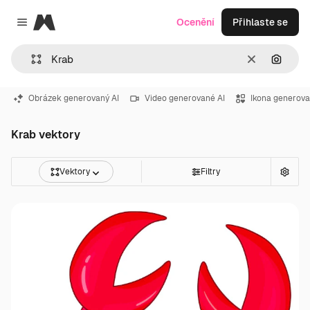
Magnific
Ocenění
Přihlaste se
Close menu
Zrušit
Hledat
Obrázek generovaný AI
Video generované AI
Ikona generova
Krab vektory
Vektory
Filtry