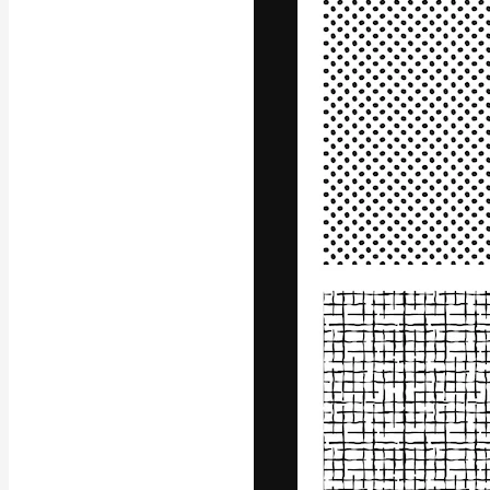
Kreativní platfo
práce. Více než 
kreativci, podni
Čeština
Copyright © 2010