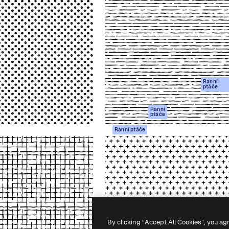
rma pro tvorbu vaší nejlepší
Spaces
Academy
1 milion předplatitelů napříč
AI asistent
Dokumentace
ky, agenturami a studii.
AI generátor
Podpora
obrázků
Podmínky použití
AI generátor videa
Zásady ochrany
AI hlasový
osobních údajů
generátor
Ranní
Originály
ptáče
Stock obsah
Zásady používán
MCP pro
souborů cookie
Ranní
ptáče
Claude/ChatGPT
Centrum důvěry
Agenti
Ranní ptáče
Partneři
API
Firmy
Mobilní aplikace
Všechny nástroje
Magnific
-
2026
Freepik Company S.L.U.
Všechna práva vyhrazena
.
By clicking “Accept All Cookies”, you ag