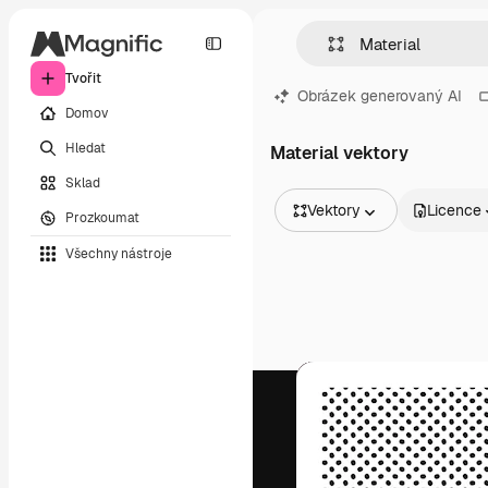
Tvořit
Obrázek generovaný AI
Domov
Hledat
Material vektory
Sklad
Vektory
Licence
Prozkoumat
Všechny obrázky
Všechny nástroje
Vektory
Ilustrace
Fotografie
PSD
Šablony
Makety
Videa
Záběry
Pohybová grafika
Video šablony
Ikony
3D modely
Písma