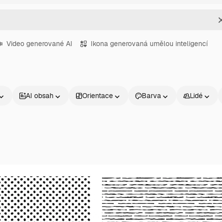
Video generované AI
Ikona generovaná umělou inteligencí
AI obsah
Orientace
Barva
Lidé
Produkty
Začněte