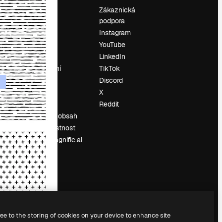
Ocenění
Zákaznická
podpora
O nás
Instagram
Recenze
YouTube
Kariéra
LinkedIn
Trendy
vyhledávání
TikTok
Blog
Discord
Události
X
í
Slidesgo
Reddit
Prodávejte obsah
Tisková místnost
Hledáte magnific.ai
ree to the storing of cookies on your device to enhance site