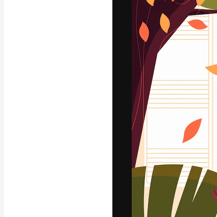
Kreativní platfo
práce. Více než 
kreativci, podni
Čeština
Copyright © 2010