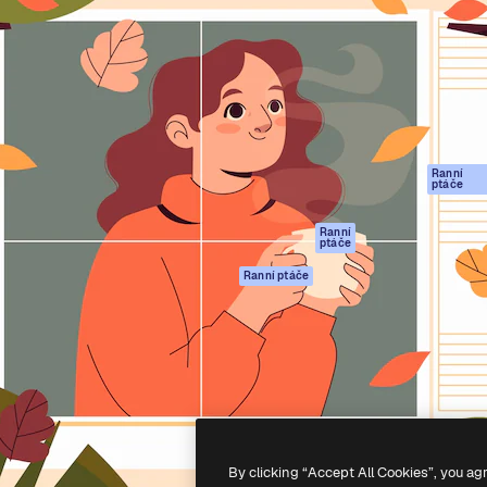
rma pro tvorbu vaší nejlepší
Spaces
Academy
1 milion předplatitelů napříč
AI asistent
Dokumentace
ky, agenturami a studii.
AI generátor
Podpora
obrázků
Podmínky použití
AI generátor videa
Zásady ochrany
AI hlasový
osobních údajů
generátor
Ranní
Originály
ptáče
Stock obsah
Zásady používán
MCP pro
souborů cookie
Ranní
ptáče
Claude/ChatGPT
Centrum důvěry
Agenti
Ranní ptáče
Partneři
API
Firmy
Mobilní aplikace
Všechny nástroje
Magnific
-
2026
Freepik Company S.L.U.
Všechna práva vyhrazena
.
By clicking “Accept All Cookies”, you ag