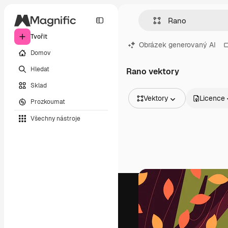
Tvořit
Obrázek generovaný AI
Domov
Hledat
Rano vektory
Sklad
Vektory
Licence
Prozkoumat
Všechny obrázky
Všechny nástroje
Vektory
Ilustrace
Fotografie
PSD
Šablony
Makety
Videa
Záběry
Pohybová grafika
Video šablony
Ikony
3D modely
Písma