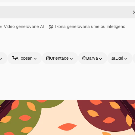
Video generované AI
Ikona generovaná umělou inteligencí
AI obsah
Orientace
Barva
Lidé
Produkty
Začněte