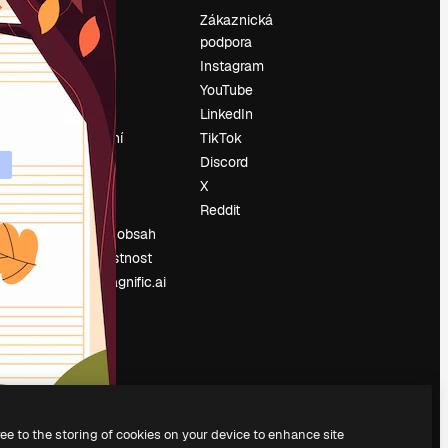
Ocenění
Zákaznická
podpora
O nás
Instagram
Recenze
YouTube
Kariéra
LinkedIn
Trendy
vyhledávání
TikTok
Blog
Discord
Události
X
í
Slidesgo
Reddit
Prodávejte obsah
Tisková místnost
Hledáte magnific.ai
ree to the storing of cookies on your device to enhance site