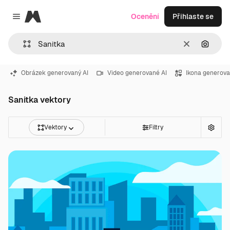
Magnific
Ocenění
Přihlaste se
Close menu
Zrušit
Hledat
Obrázek generovaný AI
Video generované AI
Ikona generova
Sanitka vektory
Vektory
Filtry