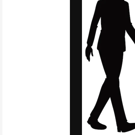
Kreativní platfo
práce. Více než 
kreativci, podni
Čeština
Copyright © 2010