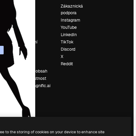
Ocenění
Zákaznická
podpora
O nás
Instagram
Recenze
YouTube
Kariéra
LinkedIn
Trendy
vyhledávání
TikTok
Blog
Discord
Události
X
í
Slidesgo
Reddit
Prodávejte obsah
Tisková místnost
Hledáte magnific.ai
ree to the storing of cookies on your device to enhance site