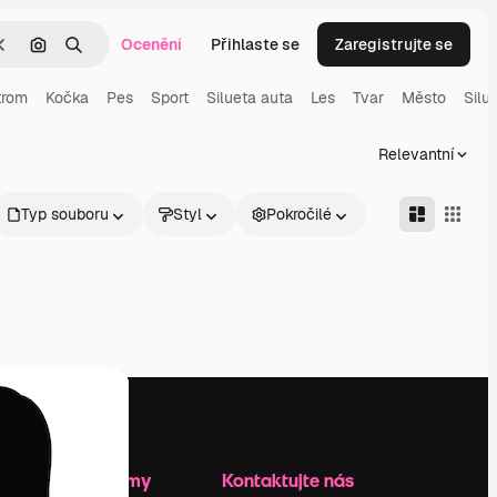
Ocenění
Přihlaste se
Zaregistrujte se
Zrušit
Hledat podle obrázku
Hledat
trom
Kočka
Pes
Sport
Silueta auta
Les
Tvar
Město
Silu
Relevantní
Typ souboru
Styl
Pokročilé
Zdroje firmy
Kontaktujte nás