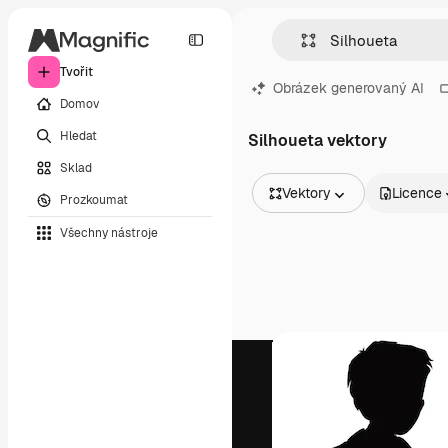
Tvořit
Obrázek generovaný AI
Domov
Hledat
Silhoueta vektory
Sklad
Vektory
Licence
Prozkoumat
Všechny obrázky
Všechny nástroje
Vektory
Ilustrace
Fotografie
PSD
Šablony
Makety
Videa
Záběry
Pohybová grafika
Video šablony
Ikony
3D modely
Písma