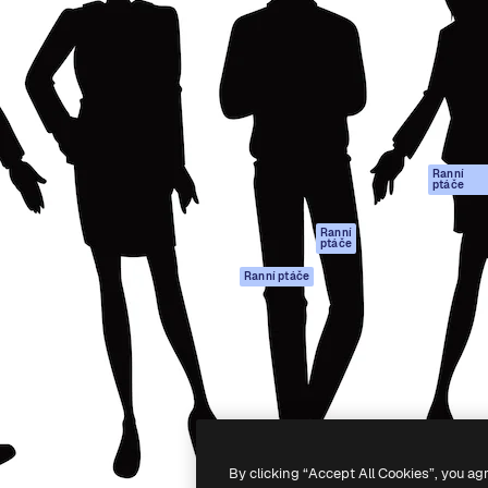
rma pro tvorbu vaší nejlepší
Spaces
Academy
1 milion předplatitelů napříč
AI asistent
Dokumentace
ky, agenturami a studii.
AI generátor
Podpora
obrázků
Podmínky použití
AI generátor videa
Zásady ochrany
AI hlasový
osobních údajů
generátor
Ranní
Originály
ptáče
Stock obsah
Zásady používán
MCP pro
souborů cookie
Ranní
ptáče
Claude/ChatGPT
Centrum důvěry
Agenti
Ranní ptáče
Partneři
API
Firmy
Mobilní aplikace
Všechny nástroje
Magnific
-
2026
Freepik Company S.L.U.
Všechna práva vyhrazena
.
By clicking “Accept All Cookies”, you ag