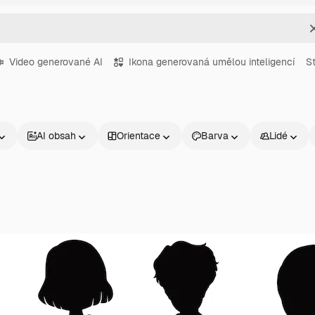
Video generované AI
Ikona generovaná umělou inteligencí
S
AI obsah
Orientace
Barva
Lidé
Produkty
Začněte