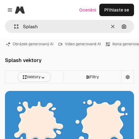
Magnific
Ocenění
Přihlaste se
Close menu
Zrušit
Hledat
Obrázek generovaný AI
Video generované AI
Ikona generova
Splash vektory
Vektory
Filtry