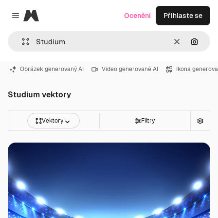
Magnific
Ocenění
Přihlaste se
Close menu
Zrušit
Hledat
Obrázek generovaný AI
Video generované AI
Ikona generova
Studium vektory
Vektory
Filtry