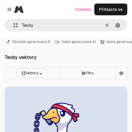
Magnific
Ocenění
Přihlaste se
Close menu
Zrušit
Hledat
Obrázek generovaný AI
Video generované AI
Ikona generova
Tecky vektory
Vektory
Filtry