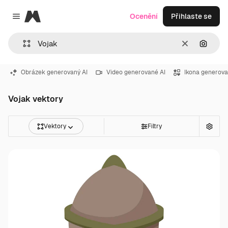
Magnific
Ocenění
Přihlaste se
Close menu
Zrušit
Hledat
Obrázek generovaný AI
Video generované AI
Ikona generova
Vojak vektory
Vektory
Filtry