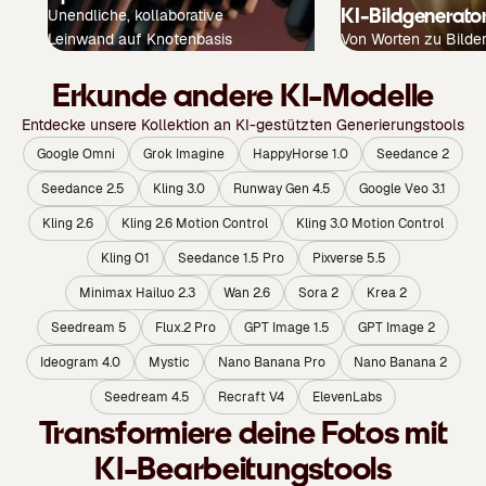
KI-Bildgenerato
Unendliche, kollaborative
Leinwand auf Knotenbasis
Von Worten zu Bilde
Erkunde andere KI-Modelle
Entdecke unsere Kollektion an KI-gestützten Generierungstools
Google Omni
Grok Imagine
HappyHorse 1.0
Seedance 2
Seedance 2.5
Kling 3.0
Runway Gen 4.5
Google Veo 3.1
Kling 2.6
Kling 2.6 Motion Control
Kling 3.0 Motion Control
Kling O1
Seedance 1.5 Pro
Pixverse 5.5
Minimax Hailuo 2.3
Wan 2.6
Sora 2
Krea 2
Seedream 5
Flux.2 Pro
GPT Image 1.5
GPT Image 2
Ideogram 4.0
Mystic
Nano Banana Pro
Nano Banana 2
Seedream 4.5
Recraft V4
ElevenLabs
Transformiere deine Fotos mit
KI-Bearbeitungstools