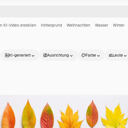
in KI-Video erstellen
Hintergrund
Weihnachten
Wasser
Winter
KI-generiert
Ausrichtung
Farbe
Leute
Produkte
Loslegen