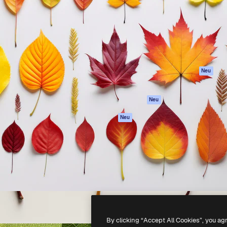
attform, um deine beste
Spaces
Academy
klichen. Mehr als 1 Million
KI-Assistent
Dokumentation
er Kreativen, Unternehmen,
KI-Bildgenerator
Support
Studios.
KI-Videogenerator
AGB
KI-
Datenschutzerkl
Stimmengenerator
Originale
Neu
Stock-Inhalte
Cookie-Richtlinie
MCP für
Vertrauenszentr
Neu
Claude/ChatGPT
Partner
Agenten
Neu
Unternehmen
API
Mobile App
Alle Magnific-Tools
-
2026
Freepik Company S.L.U.
Alle Rechte vorbehalten
.
By clicking “Accept All Cookies”, you ag