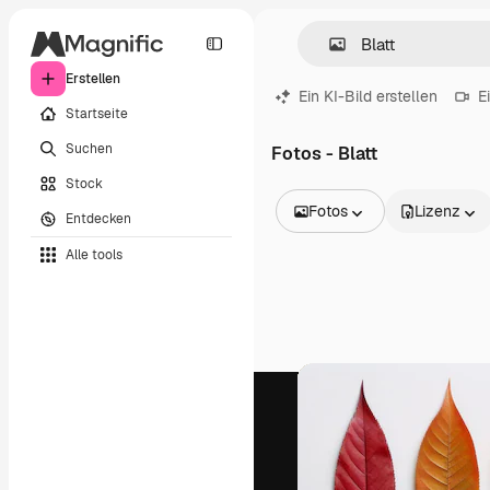
Erstellen
Ein KI-Bild erstellen
E
Startseite
Suchen
Fotos - Blatt
Stock
Fotos
Lizenz
Entdecken
Alle Bilder
Alle tools
Vektoren
Illustrationen
Fotos
PSD
Vorlagen
Mockups
Videos
Filmmaterial
Motion Graphics
Videovorlagen
Icons
3D-Modelle
Schriftarten