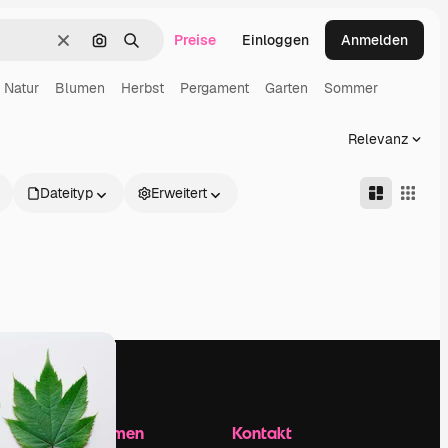
Preise
Einloggen
Anmelden
Löschen
Nach Bild suchen
Suchen
Natur
Blumen
Herbst
Pergament
Garten
Sommer
Relevanz
Dateityp
Erweitert
Unternehmen
Kontakt