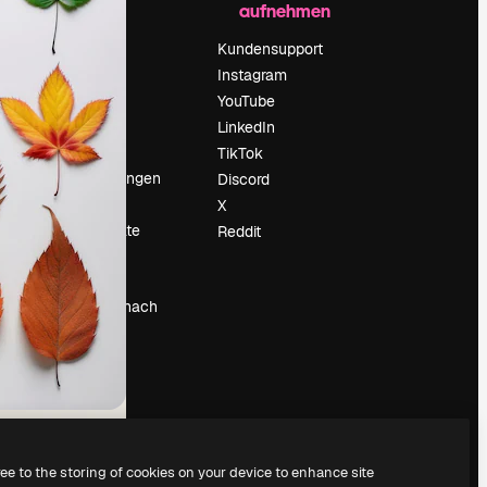
aufnehmen
Preise
Über uns
Kundensupport
Reviews
Instagram
Karriere
YouTube
ärung
Suchtrends
LinkedIn
Blog
TikTok
Veranstaltungen
Discord
um
Slidesgo
X
Deine Inhalte
Reddit
verkaufen
Pressesaal
Suchst du nach
magnific.ai
ree to the storing of cookies on your device to enhance site