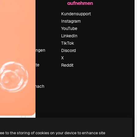
aufnehmen
Preise
Über uns
Kundensupport
Reviews
Instagram
Karriere
YouTube
ärung
Suchtrends
LinkedIn
Blog
TikTok
Veranstaltungen
Discord
um
Slidesgo
X
Deine Inhalte
Reddit
verkaufen
Pressesaal
Suchst du nach
magnific.ai
ree to the storing of cookies on your device to enhance site