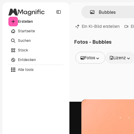
Erstellen
Ein KI-Bild erstellen
E
Startseite
Suchen
Fotos - Bubbles
Stock
Fotos
Lizenz
Entdecken
Alle Bilder
Alle tools
Vektoren
Illustrationen
Fotos
PSD
Vorlagen
Mockups
Videos
Filmmaterial
Motion Graphics
Videovorlagen
Icons
3D-Modelle
Schriftarten