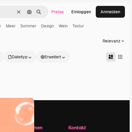
Preise
Einloggen
Anmelden
Löschen
Nach Bild suchen
Suchen
y
Meer
Sommer
Design
Wein
Textur
Relevanz
Dateityp
Erweitert
Unternehmen
Kontakt