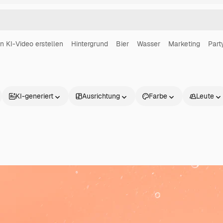
in KI-Video erstellen
Hintergrund
Bier
Wasser
Marketing
Part
KI-generiert
Ausrichtung
Farbe
Leute
Produkte
Loslegen