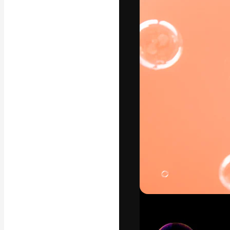
Die kreative Pl
Arbeit zu verwir
Abonnenten unt
Agenturen und 
Deutsch
Copyright © 2010