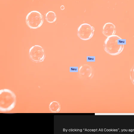
attform, um deine beste
Spaces
Academy
klichen. Mehr als 1 Million
KI-Assistent
Dokumentation
er Kreativen, Unternehmen,
KI-Bildgenerator
Support
Studios.
KI-Videogenerator
AGB
KI-
Datenschutzerkl
Stimmengenerator
Originale
Neu
Stock-Inhalte
Cookie-Richtlinie
MCP für
Vertrauenszentr
Neu
Claude/ChatGPT
Partner
Agenten
Neu
Unternehmen
API
Mobile App
Alle Magnific-Tools
-
2026
Freepik Company S.L.U.
Alle Rechte vorbehalten
.
By clicking “Accept All Cookies”, you ag