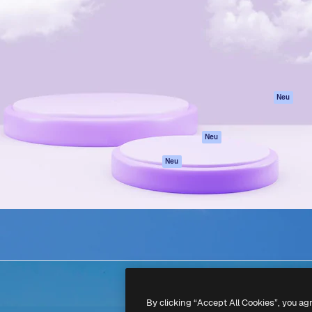
attform, um deine beste
Spaces
Academy
klichen. Mehr als 1 Million
KI-Assistent
Dokumentation
er Kreativen, Unternehmen,
KI-Bildgenerator
Support
Studios.
KI-Videogenerator
AGB
KI-
Datenschutzerkl
Stimmengenerator
Originale
Neu
Stock-Inhalte
Cookie-Richtlinie
MCP für
Vertrauenszentr
Neu
Claude/ChatGPT
Partner
Agenten
Neu
Unternehmen
API
Mobile App
Alle Magnific-Tools
-
2026
Freepik Company S.L.U.
Alle Rechte vorbehalten
.
By clicking “Accept All Cookies”, you ag