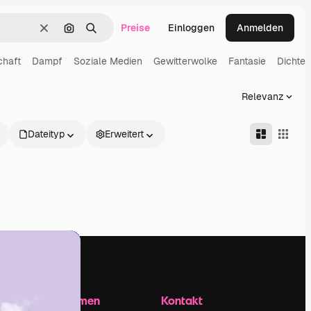
Preise
Einloggen
Anmelden
Löschen
Nach Bild suchen
Suchen
chaft
Dampf
Soziale Medien
Gewitterwolke
Fantasie
Dichter
Relevanz
Dateityp
Erweitert
Unternehmen
Kontakt