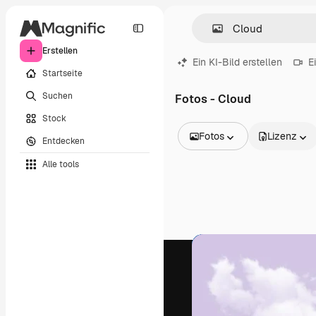
Erstellen
Ein KI-Bild erstellen
E
Startseite
Suchen
Fotos - Cloud
Stock
Fotos
Lizenz
Entdecken
Alle Bilder
Alle tools
Vektoren
Illustrationen
Fotos
PSD
Vorlagen
Mockups
Videos
Filmmaterial
Motion Graphics
Videovorlagen
Icons
3D-Modelle
Schriftarten