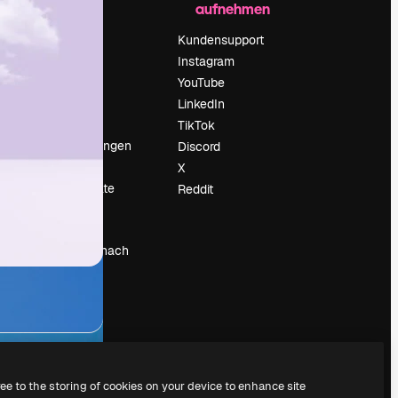
aufnehmen
Preise
Über uns
Kundensupport
Reviews
Instagram
Karriere
YouTube
ärung
Suchtrends
LinkedIn
Blog
TikTok
Veranstaltungen
Discord
um
Slidesgo
X
Deine Inhalte
Reddit
verkaufen
Pressesaal
Suchst du nach
magnific.ai
ree to the storing of cookies on your device to enhance site