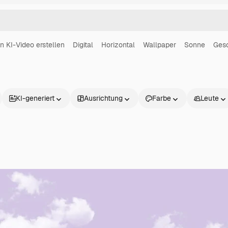
in KI-Video erstellen
Digital
Horizontal
Wallpaper
Sonne
Ges
KI-generiert
Ausrichtung
Farbe
Leute
Produkte
Loslegen