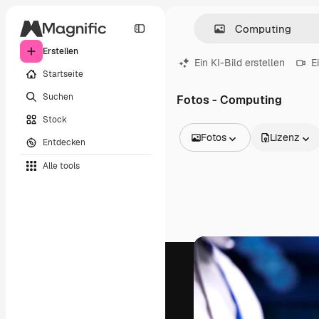
Erstellen
Ein KI-Bild erstellen
E
Startseite
Suchen
Fotos - Computing
Stock
Fotos
Lizenz
Entdecken
Alle Bilder
Alle tools
Vektoren
Illustrationen
Fotos
PSD
Vorlagen
Mockups
Videos
Filmmaterial
Motion Graphics
Videovorlagen
Icons
3D-Modelle
Schriftarten