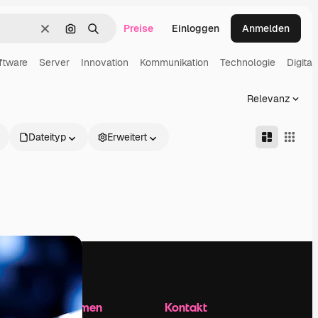
Preise
Einloggen
Anmelden
Löschen
Nach Bild suchen
Suchen
ftware
Server
Innovation
Kommunikation
Technologie
Digital
Relevanz
Dateityp
Erweitert
Unternehmen
Kontakt