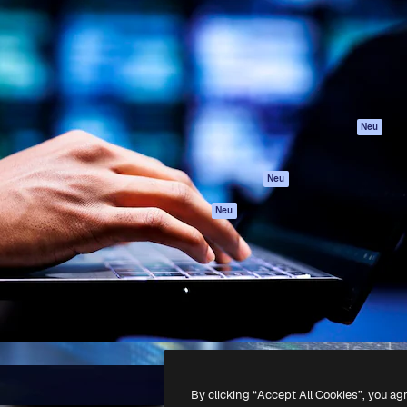
attform, um deine beste
Spaces
Academy
klichen. Mehr als 1 Million
KI-Assistent
Dokumentation
er Kreativen, Unternehmen,
KI-Bildgenerator
Support
Studios.
KI-Videogenerator
AGB
KI-
Datenschutzerkl
Stimmengenerator
Originale
Neu
Stock-Inhalte
Cookie-Richtlinie
MCP für
Vertrauenszentr
Neu
Claude/ChatGPT
Partner
Agenten
Neu
Unternehmen
API
Mobile App
Alle Magnific-Tools
-
2026
Freepik Company S.L.U.
Alle Rechte vorbehalten
.
By clicking “Accept All Cookies”, you ag