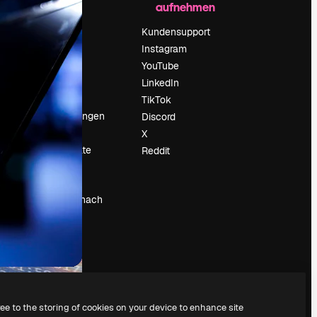
aufnehmen
Preise
Über uns
Kundensupport
Reviews
Instagram
Karriere
YouTube
ärung
Suchtrends
LinkedIn
Blog
TikTok
Veranstaltungen
Discord
um
Slidesgo
X
Deine Inhalte
Reddit
verkaufen
Pressesaal
Suchst du nach
magnific.ai
ree to the storing of cookies on your device to enhance site