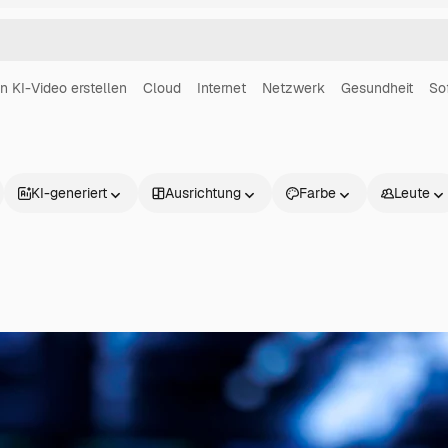
in KI-Video erstellen
Cloud
Internet
Netzwerk
Gesundheit
So
KI-generiert
Ausrichtung
Farbe
Leute
Produkte
Loslegen