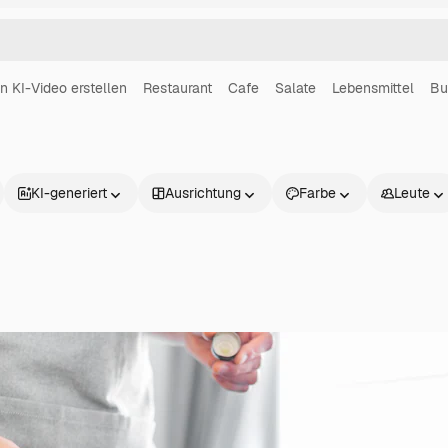
in KI-Video erstellen
Restaurant
Cafe
Salate
Lebensmittel
Bu
KI-generiert
Ausrichtung
Farbe
Leute
Produkte
Loslegen