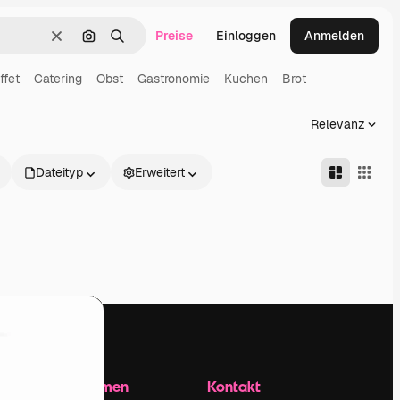
Preise
Einloggen
Anmelden
Löschen
Nach Bild suchen
Suchen
ffet
Catering
Obst
Gastronomie
Kuchen
Brot
Relevanz
Dateityp
Erweitert
Unternehmen
Kontakt