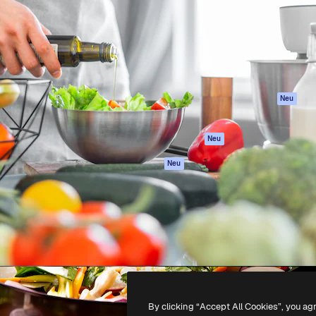
attform, um deine beste
Spaces
Academy
klichen. Mehr als 1 Million
KI-Assistent
Dokumentation
er Kreativen, Unternehmen,
KI-Bildgenerator
Support
Studios.
KI-Videogenerator
AGB
KI-
Datenschutzerkl
Stimmengenerator
Originale
Neu
Stock-Inhalte
Cookie-Richtlinie
MCP für
Vertrauenszentr
Neu
Claude/ChatGPT
Partner
Agenten
Neu
Unternehmen
API
Mobile App
Alle Magnific-Tools
-
2026
Freepik Company S.L.U.
Alle Rechte vorbehalten
.
By clicking “Accept All Cookies”, you ag