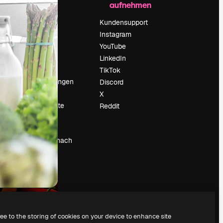
aufnehmen
Preise
Über uns
Kundensupport
Reviews
Instagram
Karriere
YouTube
ärung
Suchtrends
LinkedIn
Blog
TikTok
Veranstaltungen
Discord
um
Slidesgo
X
Deine Inhalte
Reddit
verkaufen
Pressesaal
Suchst du nach
magnific.ai
ree to the storing of cookies on your device to enhance site