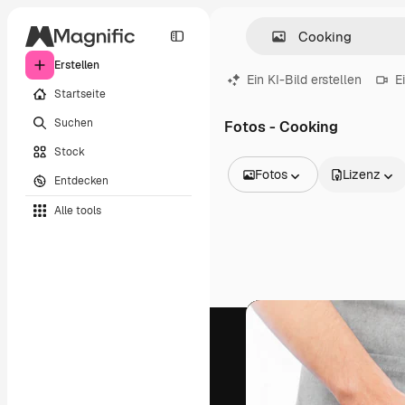
Erstellen
Ein KI-Bild erstellen
E
Startseite
Suchen
Fotos - Cooking
Stock
Fotos
Lizenz
Entdecken
Alle Bilder
Alle tools
Vektoren
Illustrationen
Fotos
PSD
Vorlagen
Mockups
Videos
Filmmaterial
Motion Graphics
Videovorlagen
Icons
3D-Modelle
Schriftarten