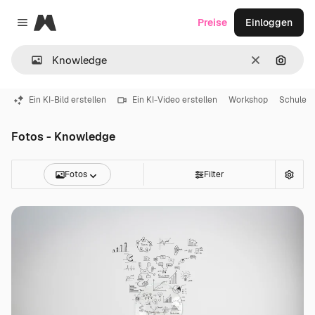
Magnific
Preise
Einloggen
Close menu
Löschen
Nach B
Ein KI-Bild erstellen
Ein KI-Video erstellen
Workshop
Schule
Fotos - Knowledge
Fotos
Filter