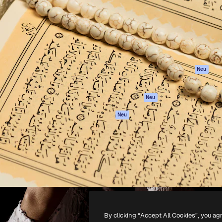
attform, um deine beste
Spaces
Academy
klichen. Mehr als 1 Million
KI-Assistent
Dokumentation
er Kreativen, Unternehmen,
KI-Bildgenerator
Support
Studios.
KI-Videogenerator
AGB
KI-
Datenschutzerkl
Stimmengenerator
Originale
Neu
Stock-Inhalte
Cookie-Richtlinie
MCP für
Vertrauenszentr
Neu
Claude/ChatGPT
Partner
Agenten
Neu
Unternehmen
API
Mobile App
Alle Magnific-Tools
-
2026
Freepik Company S.L.U.
Alle Rechte vorbehalten
.
By clicking “Accept All Cookies”, you ag