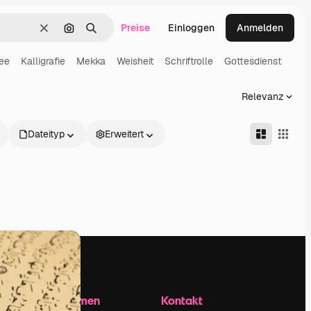
Preise
Einloggen
Anmelden
Löschen
Nach Bild suchen
Suchen
ee
Kalligrafie
Mekka
Weisheit
Schriftrolle
Gottesdienst
Relevanz
Dateityp
Erweitert
Unternehmen
Kontakt