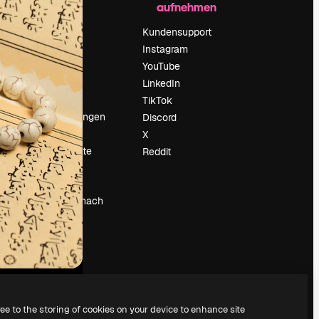
aufnehmen
Preise
Über uns
Kundensupport
Reviews
Instagram
Karriere
YouTube
ärung
Suchtrends
LinkedIn
Blog
TikTok
Veranstaltungen
Discord
um
Slidesgo
X
Deine Inhalte
Reddit
verkaufen
Pressesaal
Suchst du nach
magnific.ai
ree to the storing of cookies on your device to enhance site