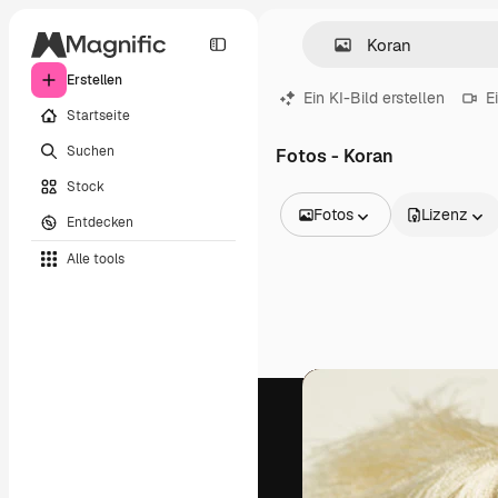
Erstellen
Ein KI-Bild erstellen
E
Startseite
Suchen
Fotos - Koran
Stock
Fotos
Lizenz
Entdecken
Alle Bilder
Alle tools
Vektoren
Illustrationen
Fotos
PSD
Vorlagen
Mockups
Videos
Filmmaterial
Motion Graphics
Videovorlagen
Icons
3D-Modelle
Schriftarten