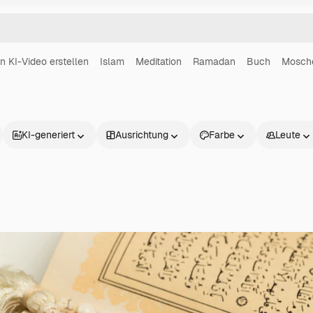
in KI-Video erstellen
Islam
Meditation
Ramadan
Buch
Mosch
KI-generiert
Ausrichtung
Farbe
Leute
Produkte
Loslegen