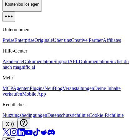
Kostenlos loslegen
Unternehmen
Preise
Enterprise
Originale
Über uns
Creative Partner
Affiliates
Hilfe-Center
Akademie
Dokumentation
Support
API-Dokumentation
Suchst du
nach magnific.ai
Mehr
MCP
Agenten
Plugins
Neu
Blog
Veranstaltungen
Deine Inhalte
verkaufen
Mobile App
Rechtliches
Nutzungsbedingungen
Datenschutzrichtlinie
Cookie-Richtlinie