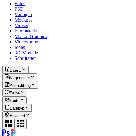
Fotos
PSD
Vorlagen
Mockups
Videos
Filmmaterial
Motion Graphics
Videovorlagen
Icons
3D-Modelle
Schriftarten
Lizenz
KI-generiert
Ausrichtung
Farbe
Leute
Dateityp
Erweitert