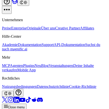
Unternehmen
Preise
Enterprise
Originale
Über uns
Creative Partner
Affiliates
Hilfe-Center
Akademie
Dokumentation
Support
API-Dokumentation
Suchst du
nach magnific.ai
Mehr
MCP
Agenten
Plugins
Neu
Blog
Veranstaltungen
Deine Inhalte
verkaufen
Mobile App
Rechtliches
Nutzungsbedingungen
Datenschutzrichtlinie
Cookie-Richtlinie
Close menu