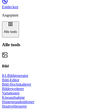
Entdecken
Angepinnt
Alle tools
Alle tools
Bild
KI-Bildgenerator
Bild-Editor
Bild-Hochskalierer
Bilderweiterer
Variationen
Kinoaufnahme
Hintergrundentferner
Hautverbesserer