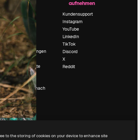
aufnehmen
Preise
Über uns
Kundensupport
Reviews
Instagram
Karriere
YouTube
ärung
Suchtrends
LinkedIn
Blog
TikTok
Veranstaltungen
Discord
um
Slidesgo
X
Deine Inhalte
Reddit
verkaufen
Pressesaal
Suchst du nach
magnific.ai
ree to the storing of cookies on your device to enhance site