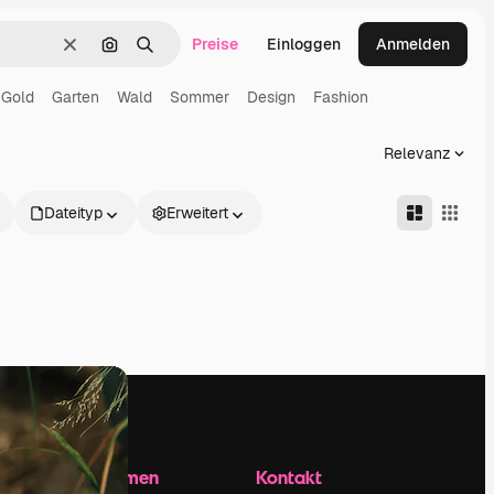
Preise
Einloggen
Anmelden
Löschen
Nach Bild suchen
Suchen
Gold
Garten
Wald
Sommer
Design
Fashion
Relevanz
Dateityp
Erweitert
Unternehmen
Kontakt