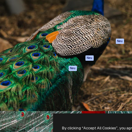
attform, um deine beste
Spaces
Academy
klichen. Mehr als 1 Million
KI-Assistent
Dokumentation
er Kreativen, Unternehmen,
KI-Bildgenerator
Support
Studios.
KI-Videogenerator
AGB
KI-
Datenschutzerkl
Stimmengenerator
Originale
Neu
Stock-Inhalte
Cookie-Richtlinie
MCP für
Vertrauenszentr
Neu
Claude/ChatGPT
Partner
Agenten
Neu
Unternehmen
API
Mobile App
Alle Magnific-Tools
-
2026
Freepik Company S.L.U.
Alle Rechte vorbehalten
.
By clicking “Accept All Cookies”, you ag