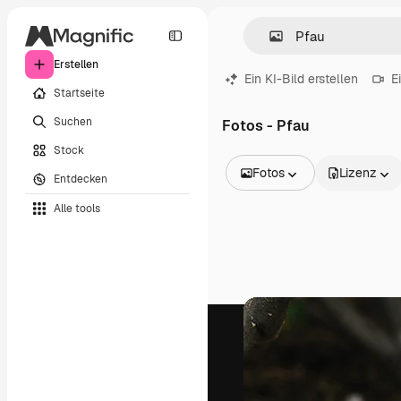
Erstellen
Ein KI-Bild erstellen
E
Startseite
Suchen
Fotos - Pfau
Stock
Fotos
Lizenz
Entdecken
Alle Bilder
Alle tools
Vektoren
Illustrationen
Fotos
PSD
Vorlagen
Mockups
Videos
Filmmaterial
Motion Graphics
Videovorlagen
Icons
3D-Modelle
Schriftarten