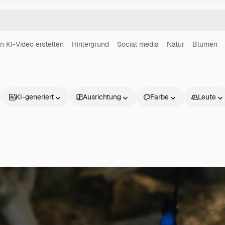
in KI-Video erstellen
Hintergrund
Social media
Natur
Blumen
KI-generiert
Ausrichtung
Farbe
Leute
Produkte
Loslegen