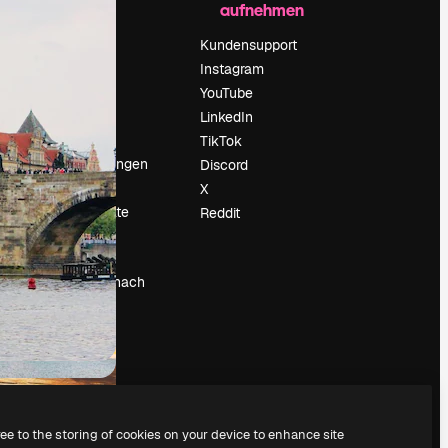
aufnehmen
Preise
Über uns
Kundensupport
Reviews
Instagram
Karriere
YouTube
ärung
Suchtrends
LinkedIn
Blog
TikTok
Veranstaltungen
Discord
um
Slidesgo
X
Deine Inhalte
Reddit
verkaufen
Pressesaal
Suchst du nach
magnific.ai
ree to the storing of cookies on your device to enhance site