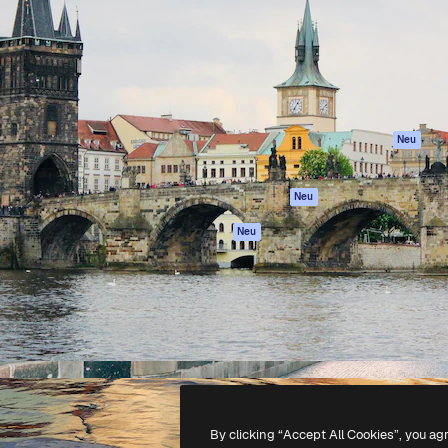
attform, um deine beste
Spaces
Academy
klichen. Mehr als 1 Million
KI-Assistent
Dokumentation
er Kreativen, Unternehmen,
KI-Bildgenerator
Support
Studios.
KI-Videogenerator
AGB
KI-
Datenschutzerkl
Stimmengenerator
Originale
Neu
Stock-Inhalte
Cookie-Richtlinie
MCP für
Vertrauenszentr
Neu
Claude/ChatGPT
Partner
Agenten
Neu
Unternehmen
API
Mobile App
Alle Magnific-Tools
-
2026
Freepik Company S.L.U.
Alle Rechte vorbehalten
.
By clicking “Accept All Cookies”, you ag