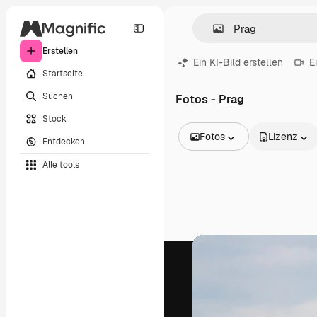
Erstellen
Ein KI-Bild erstellen
E
Startseite
Suchen
Fotos - Prag
Stock
Fotos
Lizenz
Entdecken
Alle Bilder
Alle tools
Vektoren
Illustrationen
Fotos
PSD
Vorlagen
Mockups
Videos
Filmmaterial
Motion Graphics
Videovorlagen
Icons
3D-Modelle
Schriftarten