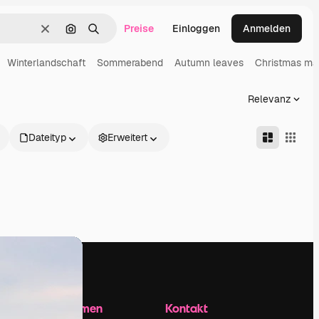
Preise
Einloggen
Anmelden
Löschen
Nach Bild suchen
Suchen
Winterlandschaft
Sommerabend
Autumn leaves
Christmas ma
Relevanz
Dateityp
Erweitert
Unternehmen
Kontakt