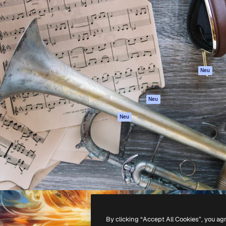
attform, um deine beste
Spaces
Academy
klichen. Mehr als 1 Million
KI-Assistent
Dokumentation
er Kreativen, Unternehmen,
KI-Bildgenerator
Support
Studios.
KI-Videogenerator
AGB
KI-
Datenschutzerkl
Stimmengenerator
Originale
Neu
Stock-Inhalte
Cookie-Richtlinie
MCP für
Vertrauenszentr
Neu
Claude/ChatGPT
Partner
Agenten
Neu
Unternehmen
API
Mobile App
Alle Magnific-Tools
-
2026
Freepik Company S.L.U.
Alle Rechte vorbehalten
.
By clicking “Accept All Cookies”, you ag