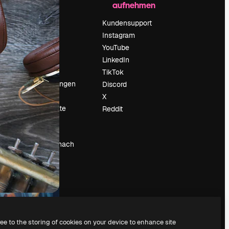
aufnehmen
Preise
Über uns
Kundensupport
Reviews
Instagram
Karriere
YouTube
ärung
Suchtrends
LinkedIn
Blog
TikTok
Veranstaltungen
Discord
um
Slidesgo
X
Deine Inhalte
Reddit
verkaufen
Pressesaal
Suchst du nach
magnific.ai
ree to the storing of cookies on your device to enhance site