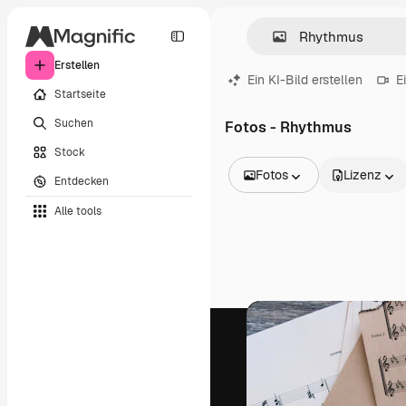
Erstellen
Ein KI-Bild erstellen
E
Startseite
Suchen
Fotos - Rhythmus
Stock
Fotos
Lizenz
Entdecken
Alle Bilder
Alle tools
Vektoren
Illustrationen
Fotos
PSD
Vorlagen
Mockups
Videos
Filmmaterial
Motion Graphics
Videovorlagen
Icons
3D-Modelle
Schriftarten