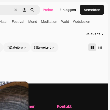
Preise
Einloggen
Anmelden
Löschen
Nach Bild suchen
Suchen
Natur
Festival
Mond
Meditation
Wald
Webdesign
Relevanz
Dateityp
Erweitert
Unternehmen
Kontakt