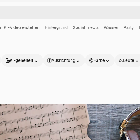
in KI-Video erstellen
Hintergrund
Social media
Wasser
Party
KI-generiert
Ausrichtung
Farbe
Leute
Produkte
Loslegen