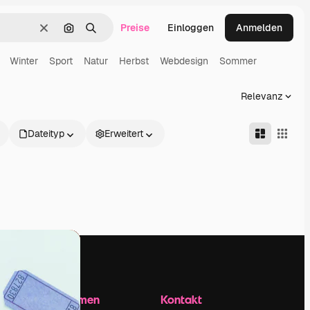
Preise
Einloggen
Anmelden
Löschen
Nach Bild suchen
Suchen
Winter
Sport
Natur
Herbst
Webdesign
Sommer
Relevanz
Dateityp
Erweitert
Unternehmen
Kontakt