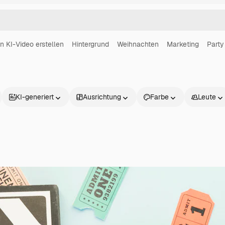
in KI-Video erstellen
Hintergrund
Weihnachten
Marketing
Party
KI-generiert
Ausrichtung
Farbe
Leute
Produkte
Loslegen