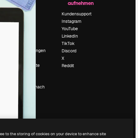
aufnehmen
Preise
Über uns
Kundensupport
Reviews
Instagram
Karriere
YouTube
ärung
Suchtrends
LinkedIn
Blog
TikTok
Veranstaltungen
Discord
um
Slidesgo
X
Deine Inhalte
Reddit
verkaufen
Pressesaal
Suchst du nach
magnific.ai
ree to the storing of cookies on your device to enhance site