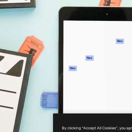
attform, um deine beste
Spaces
Academy
klichen. Mehr als 1 Million
KI-Assistent
Dokumentation
er Kreativen, Unternehmen,
KI-Bildgenerator
Support
Studios.
KI-Videogenerator
AGB
KI-
Datenschutzerkl
Stimmengenerator
Originale
Neu
Stock-Inhalte
Cookie-Richtlinie
MCP für
Vertrauenszentr
Neu
Claude/ChatGPT
Partner
Agenten
Neu
Unternehmen
API
Mobile App
Alle Magnific-Tools
-
2026
Freepik Company S.L.U.
Alle Rechte vorbehalten
.
By clicking “Accept All Cookies”, you ag