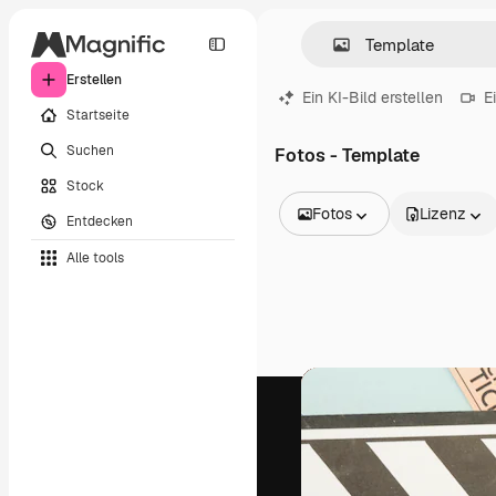
Erstellen
Ein KI-Bild erstellen
E
Startseite
Suchen
Fotos - Template
Stock
Fotos
Lizenz
Entdecken
Alle Bilder
Alle tools
Vektoren
Illustrationen
Fotos
PSD
Vorlagen
Mockups
Videos
Filmmaterial
Motion Graphics
Videovorlagen
Icons
3D-Modelle
Schriftarten