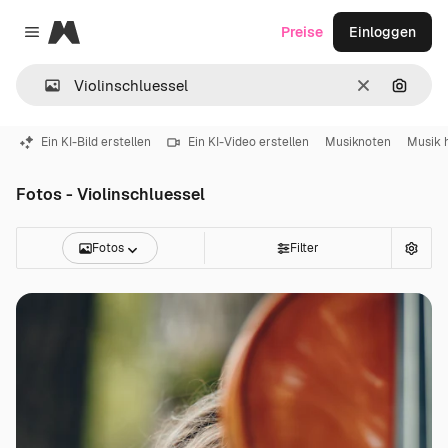
Magnific
Preise
Einloggen
Close menu
Löschen
Nach B
Ein KI-Bild erstellen
Ein KI-Video erstellen
Musiknoten
Musik 
Fotos - Violinschluessel
Fotos
Filter